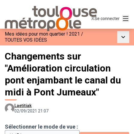
Menu
Se connecter
Mes idées pour mon quartier ! 2021
/
Menu p
TOUTES VOS IDÉES
Changements sur
"Amélioration circulation
pont enjambant le canal du
midi à Pont Jumeaux"
Laetitiak
02/09/2021 21:07
Sélectionner le mode de vue :