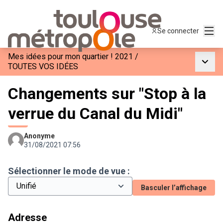
Menu
Se connecter
Mes idées pour mon quartier ! 2021
/
Menu p
TOUTES VOS IDÉES
Changements sur "Stop à la
verrue du Canal du Midi"
Anonyme
31/08/2021 07:56
Sélectionner le mode de vue :
Basculer l’affichage
Adresse