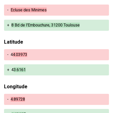
-
Ecluse des Minimes
+
8 Bd de l'Embouchure, 31200 Toulouse
Latitude
-
4
4.03973
+
4
3.6161
Longitude
-
4.89728