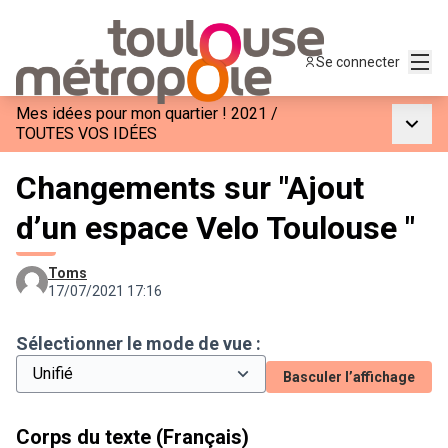
Menu
Se connecter
Mes idées pour mon quartier ! 2021
/
Menu p
TOUTES VOS IDÉES
Changements sur "Ajout
d’un espace Velo Toulouse "
Toms
17/07/2021 17:16
Sélectionner le mode de vue :
Basculer l’affichage
Corps du texte (Français)