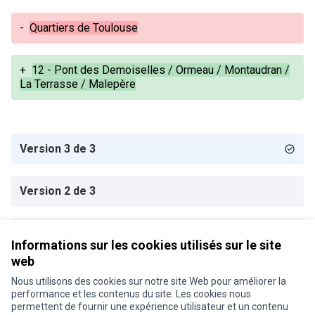
-
Quartiers de Toulouse
+
12 - Pont des Demoiselles / Ormeau / Montaudran /
La Terrasse / Malepère
Version 3 de 3
Version 2 de 3
Version 1 de 3
Informations sur les cookies utilisés sur le site
web
Nous utilisons des cookies sur notre site Web pour améliorer la
Conditions d'utilisation
performance et les contenus du site. Les cookies nous
Paramètres des cookies
permettent de fournir une expérience utilisateur et un contenu
Je participe ! sur X
Je participe ! sur Facebook
Je participe ! sur Instagram