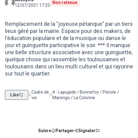
Non retenue
12/07/2021 17:33
Remplacement de la "joyeuse pétanque" par un tiers
lieux géré par la mairie. Espace pour des makers, de
l'éducation populaire et de la musique ou danse le
jour et guinguette participative le soir. *** Il manque
une belle structure associative avec une guinguette,
quelque chose qui rassemble les toulousaines et
toulousains dans un lieu multi culturel et qui rayonne
sur tout le quartier.
Cadre de
4 - Lapujade / Bonnefoy / Périole /
Like
Filtrer les résultats de la catégorie : Cadre de vie
Filtrer les résultats pour le secteur : 4 - Lap
vie
Marengo / La Colonne
Suivre
Partager
Signaler