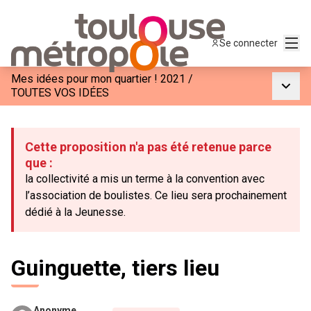
Menu
Se connecter
Mes idées pour mon quartier ! 2021
/
Menu p
TOUTES VOS IDÉES
Cette proposition n'a pas été retenue parce
que :
la collectivité a mis un terme à la convention avec
l’association de boulistes. Ce lieu sera prochainement
dédié à la Jeunesse.
Guinguette, tiers lieu
Anonyme