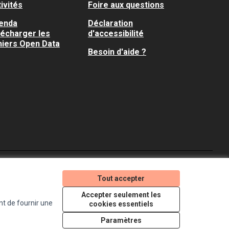
ivités
Foire aux questions
enda
Déclaration
lécharger les
d'accessibilité
hiers Open Data
Besoin d'aide ?
Je participe ! sur X
Je participe ! sur Faceboo
Je participe ! sur In
Tout accepter
(Lien externe)
(Lien externe)
(Lien externe)
Accepter seulement les
nt de fournir une
cookies essentiels
Licence Creative Comm
(Lien externe)
Paramètres