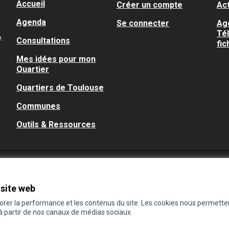
Accueil
Créer un compte
Act
Agenda
Se connecter
Ag
Té
.
Consultations
fic
Mes idées pour mon
Quartier
Quartiers de Toulouse
Communes
Outils & Ressources
 site web
iorer la performance et les contenus du site. Les cookies nous permette
 à partir de nos canaux de médias sociaux.