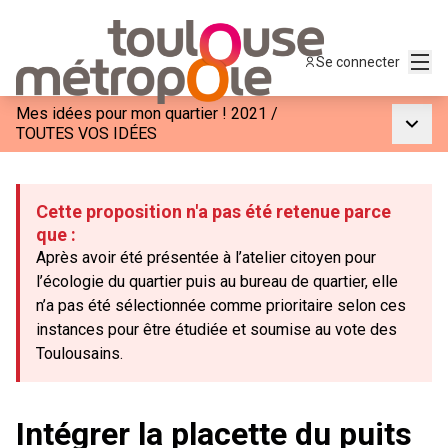
Menu
Se connecter
Mes idées pour mon quartier ! 2021
/
Menu p
TOUTES VOS IDÉES
Cette proposition n'a pas été retenue parce
que :
Après avoir été présentée à l’atelier citoyen pour
l’écologie du quartier puis au bureau de quartier, elle
n’a pas été sélectionnée comme prioritaire selon ces
instances pour être étudiée et soumise au vote des
Toulousains.
Intégrer la placette du puits