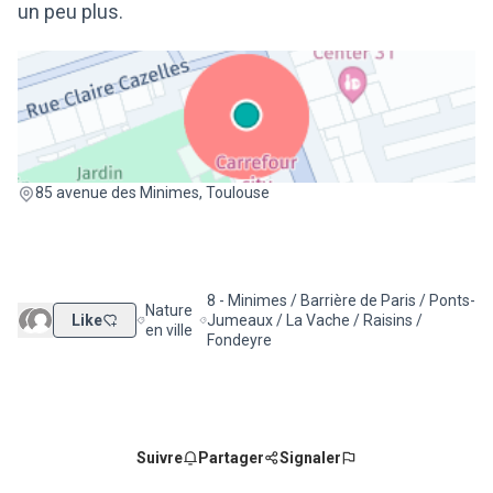
un peu plus.
(Lien externe)
85 avenue des Minimes, Toulouse
8 - Minimes / Barrière de Paris / Ponts-
Nature
Like
Jumeaux / La Vache / Raisins /
Filtrer les résultats de la catégorie : Nature en ville
Filtrer les résultats pour le secteur : 8 - 
en ville
Fondeyre
Suivre
Partager
Signaler