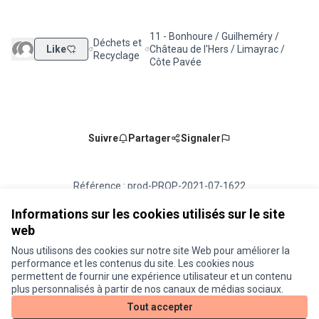
11 - Bonhoure / Guilheméry /
Déchets et
Like
Château de l'Hers / Limayrac /
Filtrer les résultats de la catégorie : Déchets et Rec
Filtrer les résultats pour le secteur : 
Recyclage
Côte Pavée
Suivre
Partager
Signaler
Référence : prod-PROP-2021-07-1622
Numéro de version 2
(sur 2)
voir les autres versions
Vérifiez l'empreinte numérique
Informations sur les cookies utilisés sur le site
web
Nous utilisons des cookies sur notre site Web pour améliorer la
Conditions d'utilisation
performance et les contenus du site. Les cookies nous
Paramètres des cookies
permettent de fournir une expérience utilisateur et un contenu
Je participe ! sur X
Je participe ! sur Facebook
Je participe ! sur Instagram
plus personnalisés à partir de nos canaux de médias sociaux.
(Lien externe)
(Lien externe)
(Lien externe)
Tout accepter