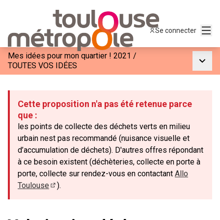
Menu
Se connecter
Mes idées pour mon quartier ! 2021
/
Menu p
TOUTES VOS IDÉES
Cette proposition n'a pas été retenue parce
que :
les points de collecte des déchets verts en milieu
urbain nest pas recommandé (nuisance visuelle et
d’accumulation de déchets). D'autres offres répondant
à ce besoin existent (déchèteries, collecte en porte à
porte, collecte sur rendez-vous en contactant
Allo
Toulouse
).
(Lien externe)