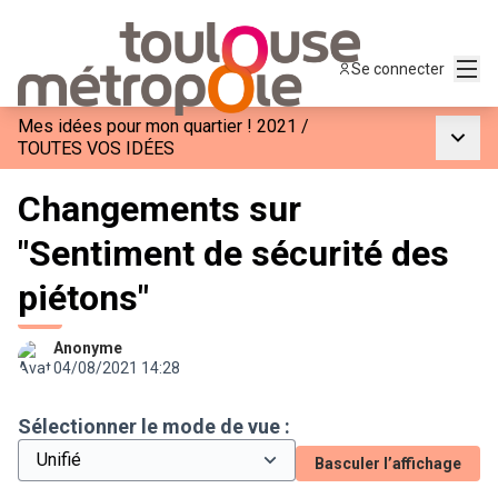
Menu
Se connecter
Mes idées pour mon quartier ! 2021
/
Menu p
TOUTES VOS IDÉES
Changements sur
"Sentiment de sécurité des
piétons"
Anonyme
04/08/2021 14:28
Sélectionner le mode de vue :
Basculer l’affichage