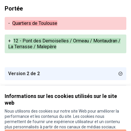
Portée
-
Quartiers de Toulouse
+
12 - Pont des Demoiselles / Ormeau / Montaudran /
La Terrasse / Malepère
Version 2 de 2
Version 1 de 2
Informations sur les cookies utilisés sur le site
web
Nous utilisons des cookies sur notre site Web pour améliorer la
Conditions d'utilisation
performance et les contenus du site. Les cookies nous
Paramètres des cookies
permettent de fournir une expérience utilisateur et un contenu
Je participe ! sur X
Je participe ! sur Facebook
Je participe ! sur Instagram
plus personnalisés à partir de nos canaux de médias sociaux.