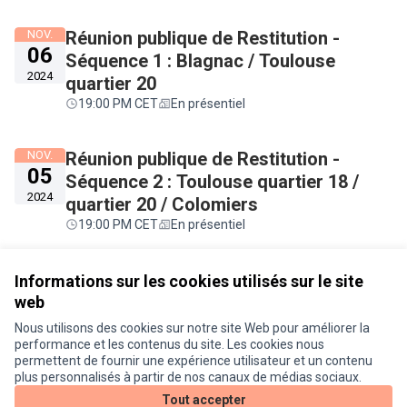
NOV.
Réunion publique de Restitution -
06
Séquence 1 : Blagnac / Toulouse
2024
quartier 20
19:00 PM CET
En présentiel
NOV.
Réunion publique de Restitution -
05
Séquence 2 : Toulouse quartier 18 /
2024
quartier 20 / Colomiers
19:00 PM CET
En présentiel
Voir toutes les rencontres annulées
Informations sur les cookies utilisés sur le site
web
Nous utilisons des cookies sur notre site Web pour améliorer la
Conditions d'utilisation
performance et les contenus du site. Les cookies nous
Paramètres des cookies
permettent de fournir une expérience utilisateur et un contenu
Je participe ! sur X
Je participe ! sur Facebook
Je participe ! sur Instagram
plus personnalisés à partir de nos canaux de médias sociaux.
(Lien externe)
(Lien externe)
(Lien externe)
Tout accepter