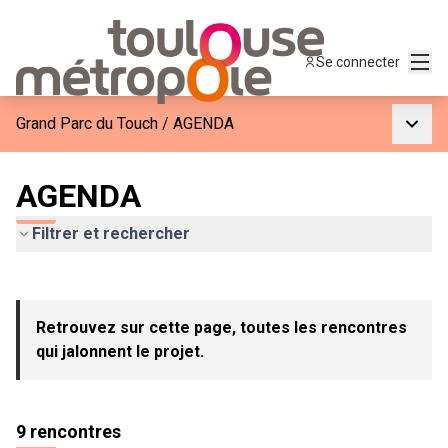
Menu
Se connecter
Menu p
Grand Parc du Touch
/
AGENDA
AGENDA
Filtrer et rechercher
Passer la carte
Leaflet
|
©
OpenStreetMap
contributors
L'élément suivant est une carte qui présente les éléments de c
+
Retrouvez sur cette page, toutes les rencontres
−
qui jalonnent le projet.
9 rencontres