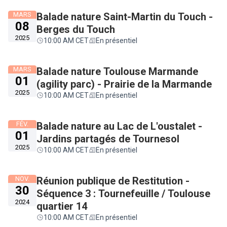
MARS
Balade nature Saint-Martin du Touch -
08
Berges du Touch
2025
10:00 AM CET
En présentiel
MARS
Balade nature Toulouse Marmande
01
(agility parc) - Prairie de la Marmande
2025
10:00 AM CET
En présentiel
FÉV.
Balade nature au Lac de L'oustalet -
01
Jardins partagés de Tournesol
2025
10:00 AM CET
En présentiel
NOV.
Réunion publique de Restitution -
30
Séquence 3 : Tournefeuille / Toulouse
2024
quartier 14
10:00 AM CET
En présentiel