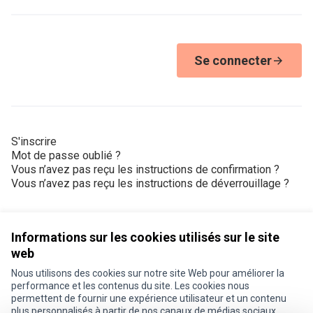
Se connecter
S'inscrire
Mot de passe oublié ?
Vous n’avez pas reçu les instructions de confirmation ?
Vous n’avez pas reçu les instructions de déverrouillage ?
Informations sur les cookies utilisés sur le site
web
Nous utilisons des cookies sur notre site Web pour améliorer la
Conditions d'utilisation
performance et les contenus du site. Les cookies nous
Paramètres des cookies
permettent de fournir une expérience utilisateur et un contenu
Je participe ! sur X
Je participe ! sur Facebook
Je participe ! sur Instagram
plus personnalisés à partir de nos canaux de médias sociaux.