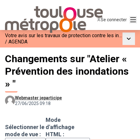
Men
Se connecter
Votre avis sur les travaux de protection contre les inondations à Blagnac
Menu p
/
AGENDA
Changements sur "Atelier «
Prévention des inondations
» "
Webmaster jeparticipe
27/06/2025 09:18
Mode
Sélectionner le
d'affichage
mode de vue :
HTML :