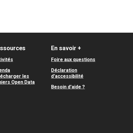
ssources
En savoir +
ivités
Foire aux questions
enda
Déclaration
lécharger les
d'accessibilité
hiers Open Data
Besoin d'aide ?