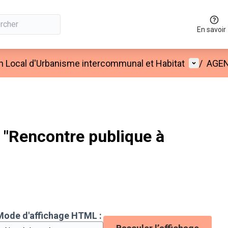
En savoir
Menu util
an Local d'Urbanisme intercommunal et Habitat
/
AGE
"Rencontre publique à
Mode d'affichage HTML :