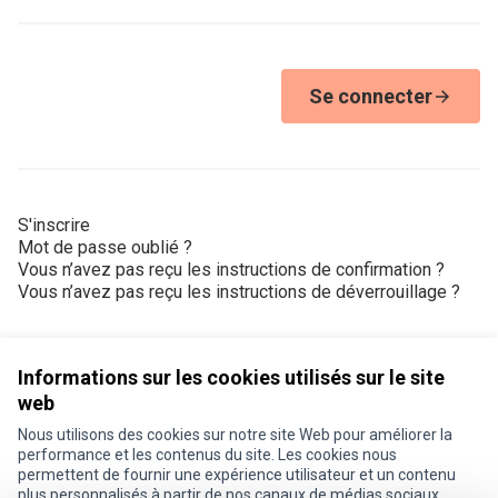
Se connecter
S'inscrire
Mot de passe oublié ?
Vous n’avez pas reçu les instructions de confirmation ?
Vous n’avez pas reçu les instructions de déverrouillage ?
Informations sur les cookies utilisés sur le site
web
Nous utilisons des cookies sur notre site Web pour améliorer la
Conditions d'utilisation
performance et les contenus du site. Les cookies nous
Paramètres des cookies
permettent de fournir une expérience utilisateur et un contenu
Je participe ! sur X
Je participe ! sur Facebook
Je participe ! sur Instagram
plus personnalisés à partir de nos canaux de médias sociaux.