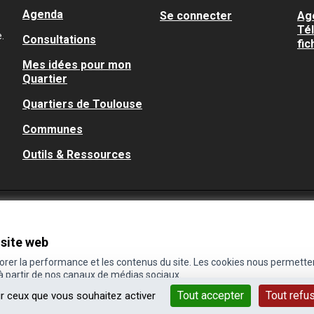
Agenda
Se connecter
Ag
Té
.
Consultations
fic
Mes idées pour mon
Quartier
Quartiers de Toulouse
Communes
Outils & Ressources
 site web
iorer la performance et les contenus du site. Les cookies nous permette
 à partir de nos canaux de médias sociaux.
Tout accepter
Tout refu
ur ceux que vous souhaitez activer