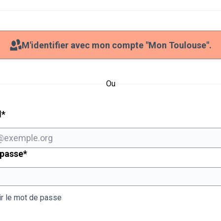
M'identifier avec mon compte "Mon Toulouse".
Ou
Champ obligatoire
l
*
Champ obligatoire
 passe
*
ir le mot de passe