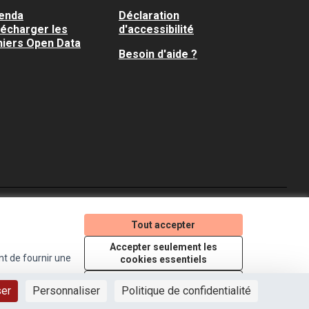
enda
Déclaration
lécharger les
d'accessibilité
hiers Open Data
Besoin d'aide ?
Je participe ! sur X
Je participe ! sur Faceboo
Je participe ! sur In
Tout accepter
(Lien externe)
(Lien externe)
(Lien externe)
Accepter seulement les
nt de fournir une
cookies essentiels
Licence Creative Comm
(Lien externe)
Paramètres
ser
Personnaliser
Politique de confidentialité