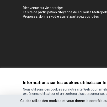
Bienvenue sur Je participe,
Le site de participation citoyenne de Toulouse Métropole
Proposez, donnez votre avis et partagez vos idées.
Conditions d'utilisation
Paramètres des cookies
Informations sur les cookies utilisés sur le
Nous utilisons des cookies sur notre site Web pour amél
expérience utilisateur et un contenu plus personnalisés
(Lien externe)
Site réalisé grâce au
logiciel libre Decidim
.
Ce site utilise des cookies et vous donne le contrôle s
(Lien externe)