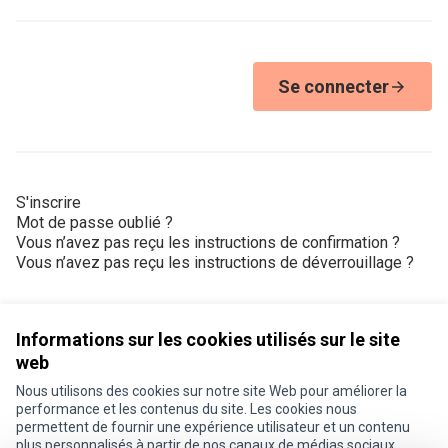
Se connecter
S'inscrire
Mot de passe oublié ?
Vous n’avez pas reçu les instructions de confirmation ?
Vous n’avez pas reçu les instructions de déverrouillage ?
Informations sur les cookies utilisés sur le site
web
Nous utilisons des cookies sur notre site Web pour améliorer la
Conditions d'utilisation
performance et les contenus du site. Les cookies nous
Paramètres des cookies
permettent de fournir une expérience utilisateur et un contenu
Je participe ! sur X
Je participe ! sur Facebook
Je participe ! sur Instagram
plus personnalisés à partir de nos canaux de médias sociaux.