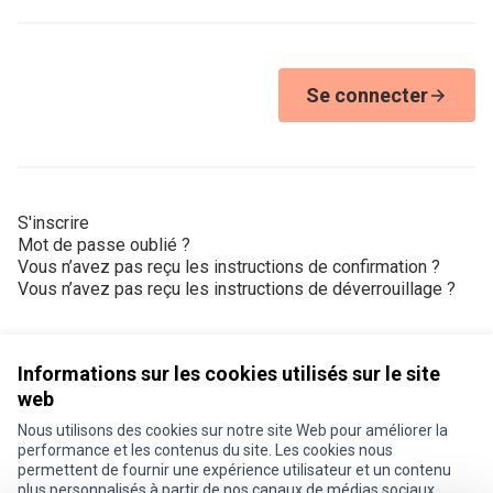
Se connecter
S'inscrire
Mot de passe oublié ?
Vous n’avez pas reçu les instructions de confirmation ?
Vous n’avez pas reçu les instructions de déverrouillage ?
Informations sur les cookies utilisés sur le site
web
Nous utilisons des cookies sur notre site Web pour améliorer la
Conditions d'utilisation
performance et les contenus du site. Les cookies nous
Paramètres des cookies
permettent de fournir une expérience utilisateur et un contenu
Je participe ! sur X
Je participe ! sur Facebook
Je participe ! sur Instagram
plus personnalisés à partir de nos canaux de médias sociaux.