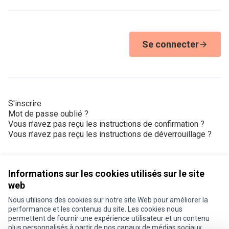
Se connecter
S'inscrire
Mot de passe oublié ?
Vous n’avez pas reçu les instructions de confirmation ?
Vous n’avez pas reçu les instructions de déverrouillage ?
Informations sur les cookies utilisés sur le site
web
Nous utilisons des cookies sur notre site Web pour améliorer la
Conditions d'utilisation
performance et les contenus du site. Les cookies nous
Paramètres des cookies
permettent de fournir une expérience utilisateur et un contenu
Je participe ! sur X
Je participe ! sur Facebook
Je participe ! sur Instagram
plus personnalisés à partir de nos canaux de médias sociaux.