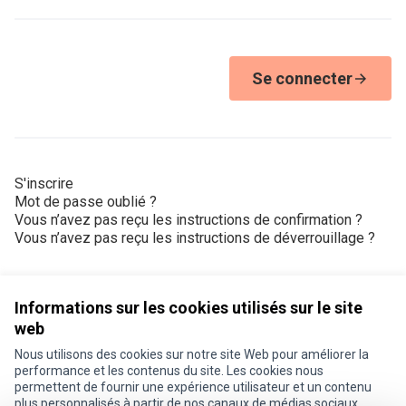
Se connecter
S'inscrire
Mot de passe oublié ?
Vous n’avez pas reçu les instructions de confirmation ?
Vous n’avez pas reçu les instructions de déverrouillage ?
Informations sur les cookies utilisés sur le site
web
Nous utilisons des cookies sur notre site Web pour améliorer la
Conditions d'utilisation
performance et les contenus du site. Les cookies nous
Paramètres des cookies
permettent de fournir une expérience utilisateur et un contenu
Je participe ! sur X
Je participe ! sur Facebook
Je participe ! sur Instagram
plus personnalisés à partir de nos canaux de médias sociaux.