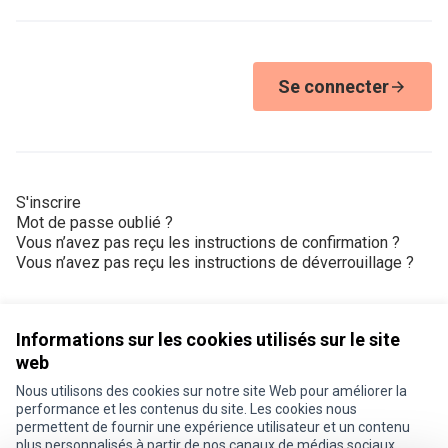
Se connecter
S'inscrire
Mot de passe oublié ?
Vous n’avez pas reçu les instructions de confirmation ?
Vous n’avez pas reçu les instructions de déverrouillage ?
Informations sur les cookies utilisés sur le site
web
Nous utilisons des cookies sur notre site Web pour améliorer la
Conditions d'utilisation
performance et les contenus du site. Les cookies nous
Paramètres des cookies
permettent de fournir une expérience utilisateur et un contenu
Je participe ! sur X
Je participe ! sur Facebook
Je participe ! sur Instagram
plus personnalisés à partir de nos canaux de médias sociaux.