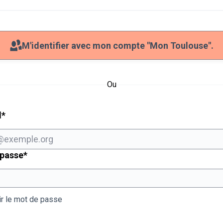
M'identifier avec mon compte "Mon Toulouse".
Ou
Champ obligatoire
l
*
Champ obligatoire
 passe
*
ir le mot de passe