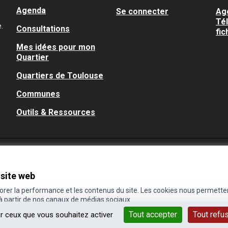
Agenda
Se connecter
Ag
Té
.
Consultations
fic
Mes idées pour mon
Quartier
Quartiers de Toulouse
Communes
Outils & Ressources
 site web
iorer la performance et les contenus du site. Les cookies nous permette
 à partir de nos canaux de médias sociaux.
Tout accepter
Tout refu
ur ceux que vous souhaitez activer