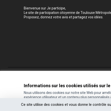
Bienvenue sur Je participe,
Le site de participation citoyenne de Toulouse Métropole
Proposez, donnez votre avis et partagez vos idées.
Conditions d'utilisation
Paramètres des cookies
Informations sur les cookies utilisés sur le
Nous utilisons des cookies sur notre site Web pour amél
expérience utilisateur et un contenu plus personnalisés
(Lien externe)
Site réalisé grâce au
logiciel libre Decidim
.
Ce site utilise des cookies et vous donne le contrôle s
(Lien externe)