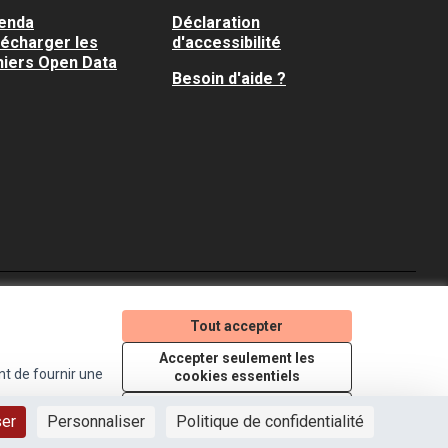
enda
Déclaration
lécharger les
d'accessibilité
hiers Open Data
Besoin d'aide ?
Je participe ! sur X
Je participe ! sur Faceboo
Je participe ! sur In
Tout accepter
(Lien externe)
(Lien externe)
(Lien externe)
Accepter seulement les
nt de fournir une
cookies essentiels
Licence Creative Comm
(Lien externe)
Paramètres
ser
Personnaliser
Politique de confidentialité