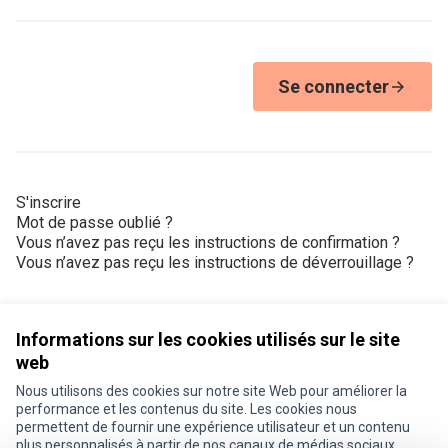
Se connecter
S'inscrire
Mot de passe oublié ?
Vous n’avez pas reçu les instructions de confirmation ?
Vous n’avez pas reçu les instructions de déverrouillage ?
Informations sur les cookies utilisés sur le site
web
Nous utilisons des cookies sur notre site Web pour améliorer la
Conditions d'utilisation
performance et les contenus du site. Les cookies nous
Paramètres des cookies
permettent de fournir une expérience utilisateur et un contenu
Je participe ! sur X
Je participe ! sur Facebook
Je participe ! sur Instagram
plus personnalisés à partir de nos canaux de médias sociaux.