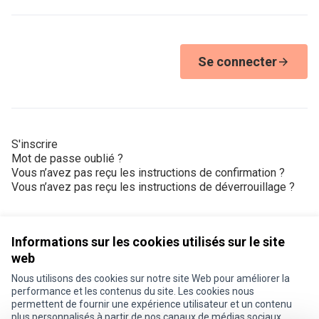
Se connecter
S'inscrire
Mot de passe oublié ?
Vous n’avez pas reçu les instructions de confirmation ?
Vous n’avez pas reçu les instructions de déverrouillage ?
Informations sur les cookies utilisés sur le site
web
Nous utilisons des cookies sur notre site Web pour améliorer la
Conditions d'utilisation
performance et les contenus du site. Les cookies nous
Paramètres des cookies
permettent de fournir une expérience utilisateur et un contenu
Je participe ! sur X
Je participe ! sur Facebook
Je participe ! sur Instagram
plus personnalisés à partir de nos canaux de médias sociaux.