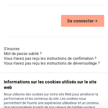
Se connecter
S'inscrire
Mot de passe oublié ?
Vous n’avez pas reçu les instructions de confirmation ?
Vous n’avez pas reçu les instructions de déverrouillage ?
Informations sur les cookies utilisés sur le site
web
Nous utilisons des cookies sur notre site Web pour améliorer la
Conditions d'utilisation
performance et les contenus du site. Les cookies nous
Paramètres des cookies
permettent de fournir une expérience utilisateur et un contenu
Je participe ! sur X
Je participe ! sur Facebook
Je participe ! sur Instagram
plus personnalisés à partir de nos canaux de médias sociaux.