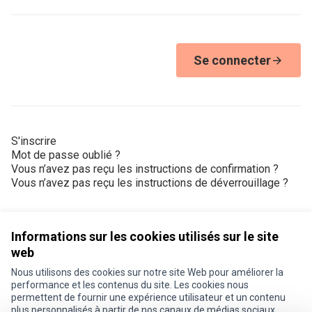
Se connecter
S'inscrire
Mot de passe oublié ?
Vous n’avez pas reçu les instructions de confirmation ?
Vous n’avez pas reçu les instructions de déverrouillage ?
Informations sur les cookies utilisés sur le site
web
Nous utilisons des cookies sur notre site Web pour améliorer la
Conditions d'utilisation
performance et les contenus du site. Les cookies nous
Paramètres des cookies
permettent de fournir une expérience utilisateur et un contenu
Je participe ! sur X
Je participe ! sur Facebook
Je participe ! sur Instagram
plus personnalisés à partir de nos canaux de médias sociaux.