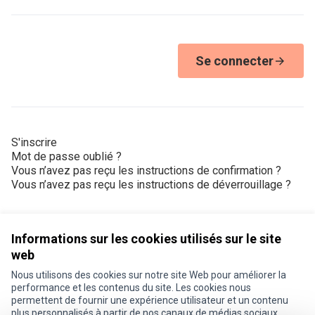
Se connecter
S'inscrire
Mot de passe oublié ?
Vous n’avez pas reçu les instructions de confirmation ?
Vous n’avez pas reçu les instructions de déverrouillage ?
Informations sur les cookies utilisés sur le site
web
Nous utilisons des cookies sur notre site Web pour améliorer la
Conditions d'utilisation
performance et les contenus du site. Les cookies nous
Paramètres des cookies
permettent de fournir une expérience utilisateur et un contenu
Je participe ! sur X
Je participe ! sur Facebook
Je participe ! sur Instagram
plus personnalisés à partir de nos canaux de médias sociaux.