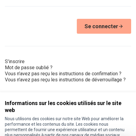
Se connecter
S'inscrire
Mot de passe oublié ?
Vous n’avez pas reçu les instructions de confirmation ?
Vous n’avez pas reçu les instructions de déverrouillage ?
Informations sur les cookies utilisés sur le site
web
Nous utilisons des cookies sur notre site Web pour améliorer la
Conditions d'utilisation
performance et les contenus du site. Les cookies nous
Paramètres des cookies
permettent de fournir une expérience utilisateur et un contenu
Je participe ! sur X
Je participe ! sur Facebook
Je participe ! sur Instagram
plus personnalisés à partir de nos canaux de médias sociaux.