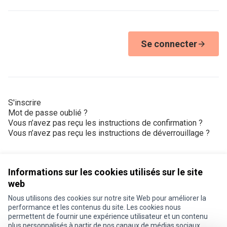
Se connecter
S'inscrire
Mot de passe oublié ?
Vous n’avez pas reçu les instructions de confirmation ?
Vous n’avez pas reçu les instructions de déverrouillage ?
Informations sur les cookies utilisés sur le site
web
Nous utilisons des cookies sur notre site Web pour améliorer la
Conditions d'utilisation
performance et les contenus du site. Les cookies nous
Paramètres des cookies
permettent de fournir une expérience utilisateur et un contenu
Je participe ! sur X
Je participe ! sur Facebook
Je participe ! sur Instagram
plus personnalisés à partir de nos canaux de médias sociaux.