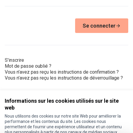
Se connecter
S'inscrire
Mot de passe oublié ?
Vous n’avez pas reçu les instructions de confirmation ?
Vous n’avez pas reçu les instructions de déverrouillage ?
Informations sur les cookies utilisés sur le site
web
Nous utilisons des cookies sur notre site Web pour améliorer la
Conditions d'utilisation
performance et les contenus du site. Les cookies nous
Paramètres des cookies
permettent de fournir une expérience utilisateur et un contenu
Je participe ! sur X
Je participe ! sur Facebook
Je participe ! sur Instagram
plus personnalisés à partir de nos canaux de médias sociaux.