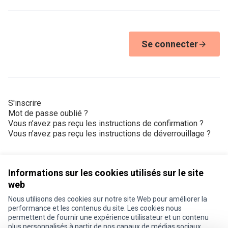
Se connecter
S'inscrire
Mot de passe oublié ?
Vous n’avez pas reçu les instructions de confirmation ?
Vous n’avez pas reçu les instructions de déverrouillage ?
Informations sur les cookies utilisés sur le site
web
Nous utilisons des cookies sur notre site Web pour améliorer la
Conditions d'utilisation
performance et les contenus du site. Les cookies nous
Paramètres des cookies
permettent de fournir une expérience utilisateur et un contenu
Je participe ! sur X
Je participe ! sur Facebook
Je participe ! sur Instagram
plus personnalisés à partir de nos canaux de médias sociaux.