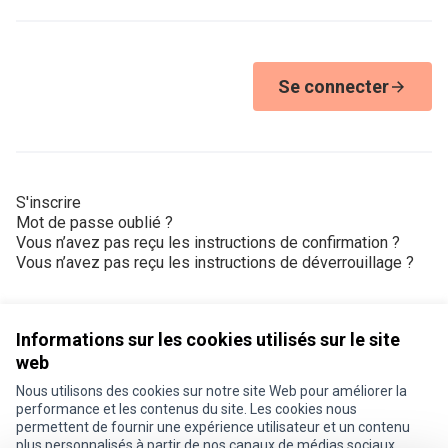
Se connecter
S'inscrire
Mot de passe oublié ?
Vous n’avez pas reçu les instructions de confirmation ?
Vous n’avez pas reçu les instructions de déverrouillage ?
Informations sur les cookies utilisés sur le site
web
Nous utilisons des cookies sur notre site Web pour améliorer la
Conditions d'utilisation
performance et les contenus du site. Les cookies nous
Paramètres des cookies
permettent de fournir une expérience utilisateur et un contenu
Je participe ! sur X
Je participe ! sur Facebook
Je participe ! sur Instagram
plus personnalisés à partir de nos canaux de médias sociaux.