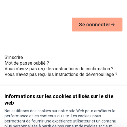
Se connecter
S'inscrire
Mot de passe oublié ?
Vous n’avez pas reçu les instructions de confirmation ?
Vous n’avez pas reçu les instructions de déverrouillage ?
Informations sur les cookies utilisés sur le site
web
Nous utilisons des cookies sur notre site Web pour améliorer la
Conditions d'utilisation
performance et les contenus du site. Les cookies nous
Paramètres des cookies
permettent de fournir une expérience utilisateur et un contenu
Je participe ! sur X
Je participe ! sur Facebook
Je participe ! sur Instagram
plus personnalisés à partir de nos canaux de médias sociaux.