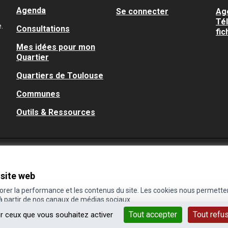
Agenda
Se connecter
Ag
Té
.
Consultations
fic
Mes idées pour mon
Quartier
Quartiers de Toulouse
Communes
Outils & Ressources
 site web
iorer la performance et les contenus du site. Les cookies nous permette
 à partir de nos canaux de médias sociaux.
Tout accepter
Tout refu
ur ceux que vous souhaitez activer