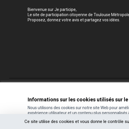
Bienvenue sur Je participe,
Le site de participation citoyenne de Toulouse Métropole
Proposez, donnez votre avis et partagez vos idées.
Conditions d'utilisation
Paramètres des cookies
Informations sur les cookies utilisés sur le
Nous utilisons des cookies sur notre site Web pour amél
expérience utilisateur et un contenu plus personnalisés
(Lien externe)
Site réalisé grâce au
logiciel libre Decidim
.
Ce site utilise des cookies et vous donne le contrôle s
(Lien externe)