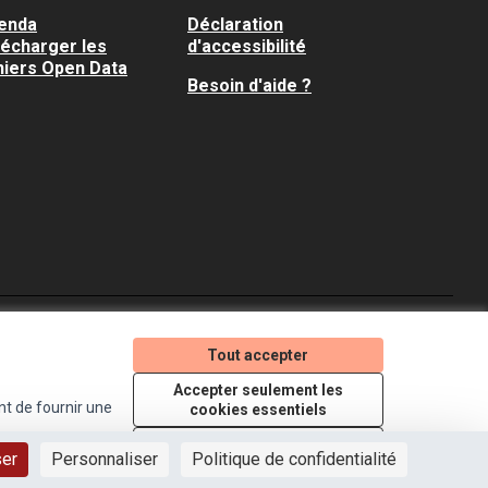
enda
Déclaration
lécharger les
d'accessibilité
hiers Open Data
Besoin d'aide ?
Je participe ! sur X
Je participe ! sur Faceboo
Je participe ! sur In
Tout accepter
(Lien externe)
(Lien externe)
(Lien externe)
Accepter seulement les
nt de fournir une
cookies essentiels
Licence Creative Comm
(Lien externe)
Paramètres
ser
Personnaliser
Politique de confidentialité