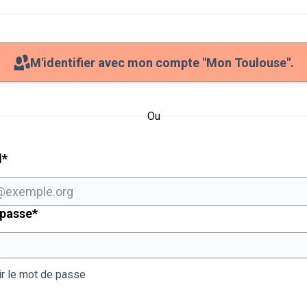
M'identifier avec mon compte "Mon Toulouse".
Ou
Champ obligatoire
l
*
Champ obligatoire
 passe
*
ir le mot de passe