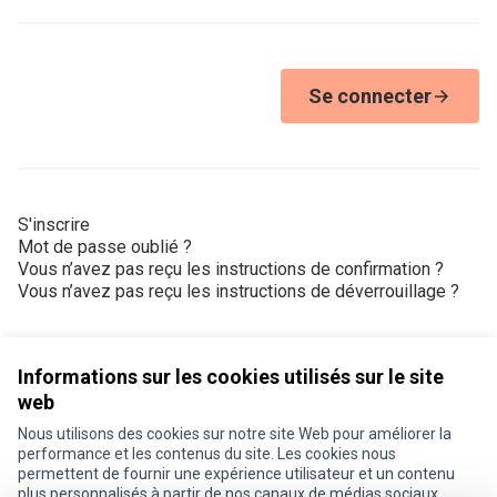
Se connecter
S'inscrire
Mot de passe oublié ?
Vous n’avez pas reçu les instructions de confirmation ?
Vous n’avez pas reçu les instructions de déverrouillage ?
Informations sur les cookies utilisés sur le site
web
Nous utilisons des cookies sur notre site Web pour améliorer la
Conditions d'utilisation
performance et les contenus du site. Les cookies nous
Paramètres des cookies
permettent de fournir une expérience utilisateur et un contenu
Je participe ! sur X
Je participe ! sur Facebook
Je participe ! sur Instagram
plus personnalisés à partir de nos canaux de médias sociaux.