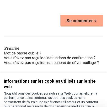
Se connecter
S'inscrire
Mot de passe oublié ?
Vous n’avez pas reçu les instructions de confirmation ?
Vous n’avez pas reçu les instructions de déverrouillage ?
Informations sur les cookies utilisés sur le site
web
Nous utilisons des cookies sur notre site Web pour améliorer la
Conditions d'utilisation
performance et les contenus du site. Les cookies nous
Paramètres des cookies
permettent de fournir une expérience utilisateur et un contenu
Je participe ! sur X
Je participe ! sur Facebook
Je participe ! sur Instagram
plus personnalisés à partir de nos canaux de médias sociaux.