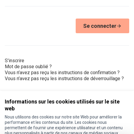
Se connecter
S'inscrire
Mot de passe oublié ?
Vous n’avez pas reçu les instructions de confirmation ?
Vous n’avez pas reçu les instructions de déverrouillage ?
Informations sur les cookies utilisés sur le site
web
Nous utilisons des cookies sur notre site Web pour améliorer la
Conditions d'utilisation
performance et les contenus du site. Les cookies nous
Paramètres des cookies
permettent de fournir une expérience utilisateur et un contenu
Je participe ! sur X
Je participe ! sur Facebook
Je participe ! sur Instagram
plus personnalisés à partir de nos canaux de médias sociaux.