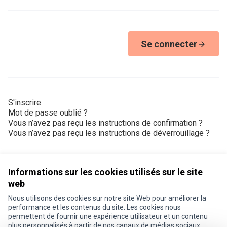
Se connecter
S'inscrire
Mot de passe oublié ?
Vous n’avez pas reçu les instructions de confirmation ?
Vous n’avez pas reçu les instructions de déverrouillage ?
Informations sur les cookies utilisés sur le site
web
Nous utilisons des cookies sur notre site Web pour améliorer la
Conditions d'utilisation
performance et les contenus du site. Les cookies nous
Paramètres des cookies
permettent de fournir une expérience utilisateur et un contenu
Je participe ! sur X
Je participe ! sur Facebook
Je participe ! sur Instagram
plus personnalisés à partir de nos canaux de médias sociaux.