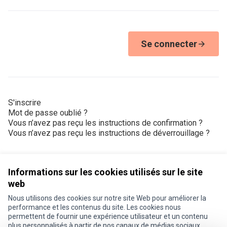
Se connecter
S'inscrire
Mot de passe oublié ?
Vous n’avez pas reçu les instructions de confirmation ?
Vous n’avez pas reçu les instructions de déverrouillage ?
Informations sur les cookies utilisés sur le site
web
Nous utilisons des cookies sur notre site Web pour améliorer la
Conditions d'utilisation
performance et les contenus du site. Les cookies nous
Paramètres des cookies
permettent de fournir une expérience utilisateur et un contenu
Je participe ! sur X
Je participe ! sur Facebook
Je participe ! sur Instagram
plus personnalisés à partir de nos canaux de médias sociaux.