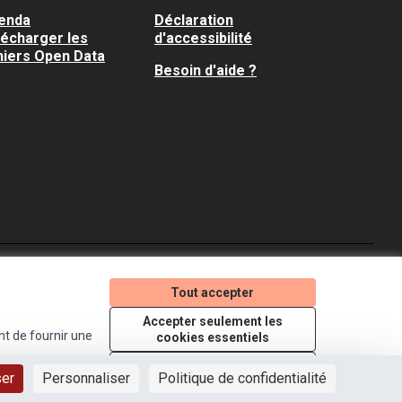
enda
Déclaration
lécharger les
d'accessibilité
hiers Open Data
Besoin d'aide ?
Je participe ! sur X
Je participe ! sur Faceboo
Je participe ! sur In
Tout accepter
(Lien externe)
(Lien externe)
(Lien externe)
Accepter seulement les
nt de fournir une
cookies essentiels
Licence Creative Comm
(Lien externe)
Paramètres
ser
Personnaliser
Politique de confidentialité