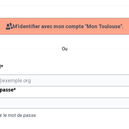
M'identifier avec mon compte "Mon Toulouse".
Ou
Champ obligatoire
l
*
Champ obligatoire
 passe
*
ir le mot de passe