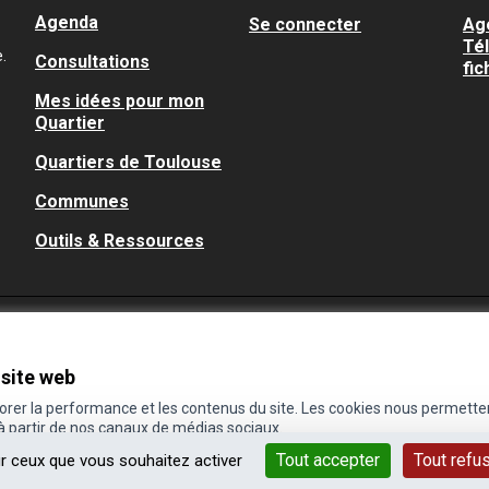
Agenda
Se connecter
Ag
Té
.
Consultations
fic
Mes idées pour mon
Quartier
Quartiers de Toulouse
Communes
Outils & Ressources
 site web
iorer la performance et les contenus du site. Les cookies nous permette
 à partir de nos canaux de médias sociaux.
Tout accepter
Tout refu
ur ceux que vous souhaitez activer