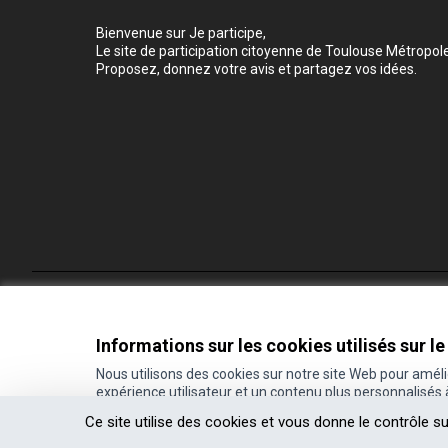
Bienvenue sur Je participe,
Le site de participation citoyenne de Toulouse Métropole
Proposez, donnez votre avis et partagez vos idées.
Conditions d'utilisation
Paramètres des cookies
Informations sur les cookies utilisés sur le
Nous utilisons des cookies sur notre site Web pour amél
expérience utilisateur et un contenu plus personnalisés
(Lien externe)
Site réalisé grâce au
logiciel libre Decidim
.
Ce site utilise des cookies et vous donne le contrôle s
(Lien externe)