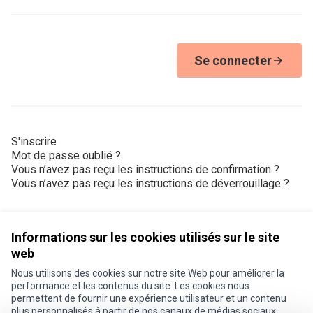
Se connecter
S'inscrire
Mot de passe oublié ?
Vous n’avez pas reçu les instructions de confirmation ?
Vous n’avez pas reçu les instructions de déverrouillage ?
Informations sur les cookies utilisés sur le site
web
Nous utilisons des cookies sur notre site Web pour améliorer la
Conditions d'utilisation
performance et les contenus du site. Les cookies nous
Paramètres des cookies
permettent de fournir une expérience utilisateur et un contenu
Je participe ! sur X
Je participe ! sur Facebook
Je participe ! sur Instagram
plus personnalisés à partir de nos canaux de médias sociaux.