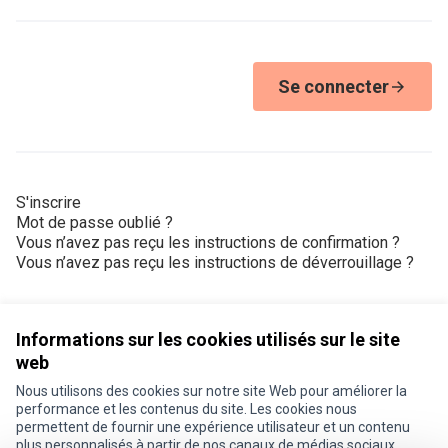
Se connecter
S'inscrire
Mot de passe oublié ?
Vous n’avez pas reçu les instructions de confirmation ?
Vous n’avez pas reçu les instructions de déverrouillage ?
Informations sur les cookies utilisés sur le site
web
Nous utilisons des cookies sur notre site Web pour améliorer la
Conditions d'utilisation
performance et les contenus du site. Les cookies nous
Paramètres des cookies
permettent de fournir une expérience utilisateur et un contenu
Je participe ! sur X
Je participe ! sur Facebook
Je participe ! sur Instagram
plus personnalisés à partir de nos canaux de médias sociaux.