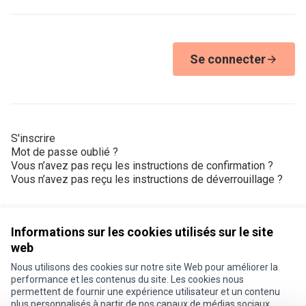
Se connecter
S'inscrire
Mot de passe oublié ?
Vous n’avez pas reçu les instructions de confirmation ?
Vous n’avez pas reçu les instructions de déverrouillage ?
Informations sur les cookies utilisés sur le site
web
Nous utilisons des cookies sur notre site Web pour améliorer la
Conditions d'utilisation
performance et les contenus du site. Les cookies nous
Paramètres des cookies
permettent de fournir une expérience utilisateur et un contenu
Je participe ! sur X
Je participe ! sur Facebook
Je participe ! sur Instagram
plus personnalisés à partir de nos canaux de médias sociaux.