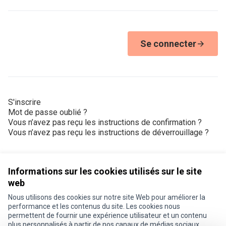
Se connecter
S'inscrire
Mot de passe oublié ?
Vous n’avez pas reçu les instructions de confirmation ?
Vous n’avez pas reçu les instructions de déverrouillage ?
Informations sur les cookies utilisés sur le site
web
Nous utilisons des cookies sur notre site Web pour améliorer la
Conditions d'utilisation
performance et les contenus du site. Les cookies nous
Paramètres des cookies
permettent de fournir une expérience utilisateur et un contenu
Je participe ! sur X
Je participe ! sur Facebook
Je participe ! sur Instagram
plus personnalisés à partir de nos canaux de médias sociaux.