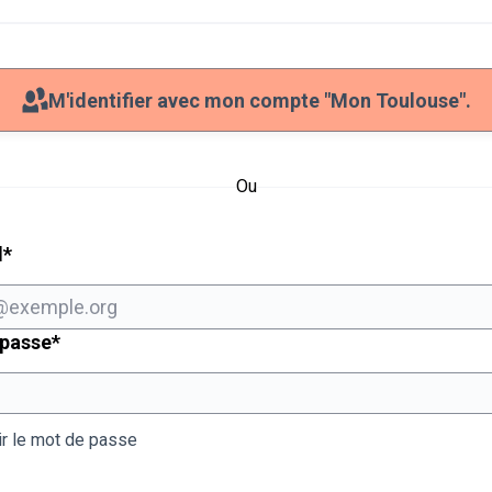
M'identifier avec mon compte "Mon Toulouse".
Ou
Champ obligatoire
l
*
Champ obligatoire
 passe
*
ir le mot de passe