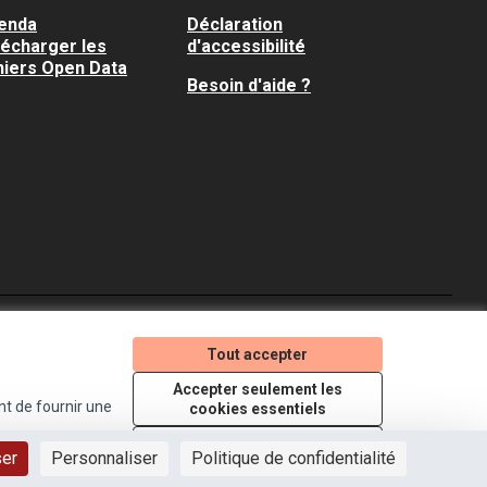
enda
Déclaration
lécharger les
d'accessibilité
hiers Open Data
Besoin d'aide ?
Je participe ! sur X
Je participe ! sur Faceboo
Je participe ! sur In
Tout accepter
(Lien externe)
(Lien externe)
(Lien externe)
Accepter seulement les
nt de fournir une
cookies essentiels
Licence Creative Comm
(Lien externe)
Paramètres
ser
Personnaliser
Politique de confidentialité