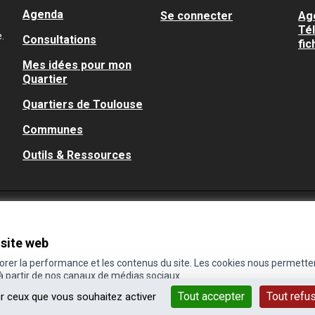
Agenda
Se connecter
Ag
Té
.
Consultations
fic
Mes idées pour mon
Quartier
Quartiers de Toulouse
Communes
Outils & Ressources
 site web
iorer la performance et les contenus du site. Les cookies nous permette
 à partir de nos canaux de médias sociaux.
Tout accepter
Tout refu
ur ceux que vous souhaitez activer