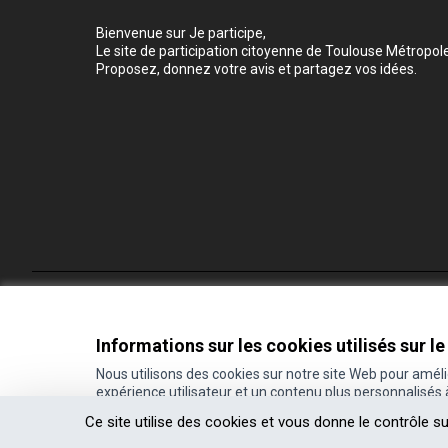
Bienvenue sur Je participe,
Le site de participation citoyenne de Toulouse Métropole
Proposez, donnez votre avis et partagez vos idées.
Conditions d'utilisation
Paramètres des cookies
Informations sur les cookies utilisés sur le
Nous utilisons des cookies sur notre site Web pour amél
expérience utilisateur et un contenu plus personnalisés
(Lien externe)
Site réalisé grâce au
logiciel libre Decidim
.
Ce site utilise des cookies et vous donne le contrôle s
(Lien externe)