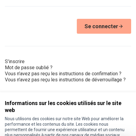
Se connecter
S'inscrire
Mot de passe oublié ?
Vous n’avez pas reçu les instructions de confirmation ?
Vous n’avez pas reçu les instructions de déverrouillage ?
Informations sur les cookies utilisés sur le site
web
Nous utilisons des cookies sur notre site Web pour améliorer la
Conditions d'utilisation
performance et les contenus du site. Les cookies nous
Paramètres des cookies
permettent de fournir une expérience utilisateur et un contenu
Je participe ! sur X
Je participe ! sur Facebook
Je participe ! sur Instagram
plus personnalisés à partir de nos canaux de médias sociaux.