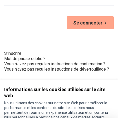
Se connecter
S'inscrire
Mot de passe oublié ?
Vous n’avez pas reçu les instructions de confirmation ?
Vous n’avez pas reçu les instructions de déverrouillage ?
Informations sur les cookies utilisés sur le site
web
Nous utilisons des cookies sur notre site Web pour améliorer la
Conditions d'utilisation
performance et les contenus du site. Les cookies nous
Paramètres des cookies
permettent de fournir une expérience utilisateur et un contenu
Je participe ! sur X
Je participe ! sur Facebook
Je participe ! sur Instagram
plus personnalisés à partir de nos canaux de médias sociaux.