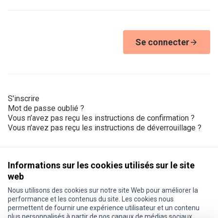
Se connecter
S'inscrire
Mot de passe oublié ?
Vous n’avez pas reçu les instructions de confirmation ?
Vous n’avez pas reçu les instructions de déverrouillage ?
Informations sur les cookies utilisés sur le site
web
Nous utilisons des cookies sur notre site Web pour améliorer la
Conditions d'utilisation
performance et les contenus du site. Les cookies nous
Paramètres des cookies
permettent de fournir une expérience utilisateur et un contenu
Je participe ! sur X
Je participe ! sur Facebook
Je participe ! sur Instagram
plus personnalisés à partir de nos canaux de médias sociaux.