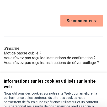
Se connecter
S'inscrire
Mot de passe oublié ?
Vous n’avez pas reçu les instructions de confirmation ?
Vous n’avez pas reçu les instructions de déverrouillage ?
Informations sur les cookies utilisés sur le site
web
Nous utilisons des cookies sur notre site Web pour améliorer la
Conditions d'utilisation
performance et les contenus du site. Les cookies nous
Paramètres des cookies
permettent de fournir une expérience utilisateur et un contenu
Je participe ! sur X
Je participe ! sur Facebook
Je participe ! sur Instagram
plus personnalisés à partir de nos canaux de médias sociaux.