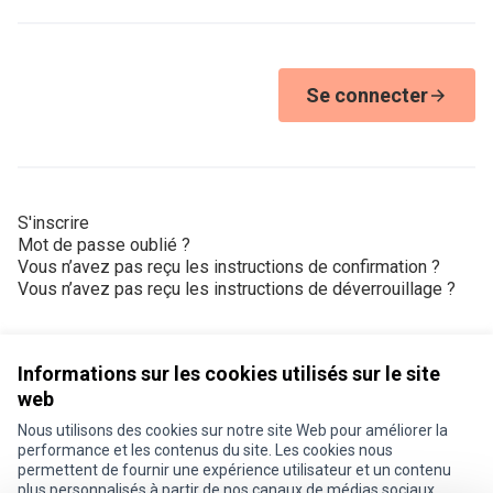
Se connecter
S'inscrire
Mot de passe oublié ?
Vous n’avez pas reçu les instructions de confirmation ?
Vous n’avez pas reçu les instructions de déverrouillage ?
Informations sur les cookies utilisés sur le site
web
Nous utilisons des cookies sur notre site Web pour améliorer la
Conditions d'utilisation
performance et les contenus du site. Les cookies nous
Paramètres des cookies
permettent de fournir une expérience utilisateur et un contenu
Je participe ! sur X
Je participe ! sur Facebook
Je participe ! sur Instagram
plus personnalisés à partir de nos canaux de médias sociaux.