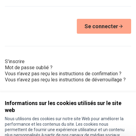
Se connecter
S'inscrire
Mot de passe oublié ?
Vous n’avez pas reçu les instructions de confirmation ?
Vous n’avez pas reçu les instructions de déverrouillage ?
Informations sur les cookies utilisés sur le site
web
Nous utilisons des cookies sur notre site Web pour améliorer la
Conditions d'utilisation
performance et les contenus du site. Les cookies nous
Paramètres des cookies
permettent de fournir une expérience utilisateur et un contenu
Je participe ! sur X
Je participe ! sur Facebook
Je participe ! sur Instagram
plus personnalisés à partir de nos canaux de médias sociaux.